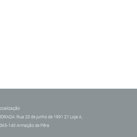
ocalização
ORADA: Rua 20 de junho de 1991 21 Loja A,
365-140 Armação de Pêra