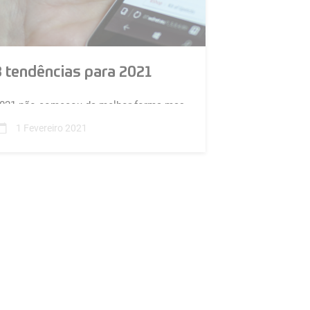
3 tendências para 2021
021 não começou da melhor forma mas
 importante que as empresas tenham
1 Fevereiro 2021
onsciência das realidades que irão
arcar este novo ano para que se
ossam preparar para o crescimento das
endas.