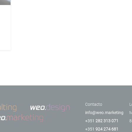
ra
r
Contacto
L
info@weo.marketing
M
+351
282 313 071
8
+351
924 274 681