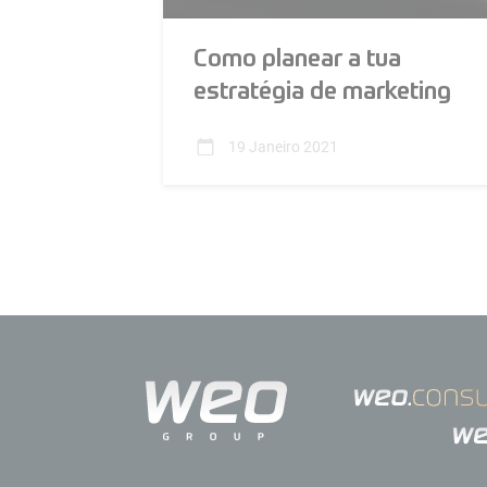
Como planear a tua
estratégia de marketing
digital para 2021?
19 Janeiro 2021
O novo ano chegou mas para as
empresas pode parecer que está igual.
Mudar deve ser a palavra de ordem e pa
a mudança é preciso agir. É preciso olha
para a forma como se está a comunicar
e analisar para perceber se é o caminho
certo.