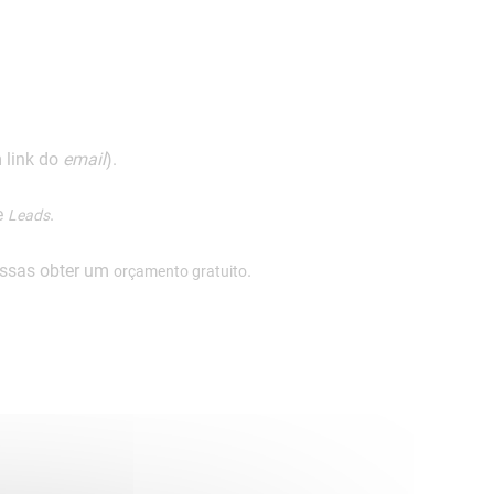
 link do
email
).
e
.
Leads
ossas obter um
.
orçamento gratuito